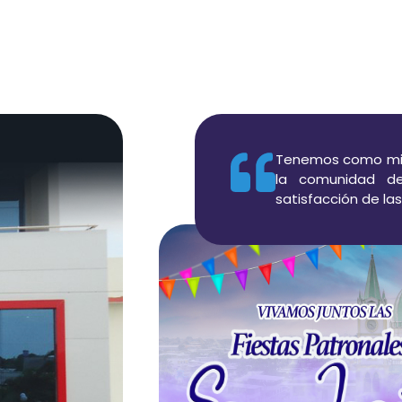
i
e
n
v
e
n
i
d
o
a
Y
Tenemos como misi
la comunidad de
satisfacción de la