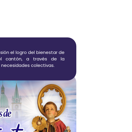
ón el logro del bienestar de
l cantón, a través de la
s necesidades colectivas.